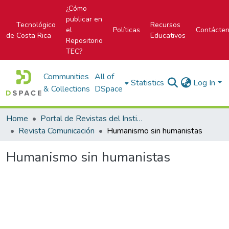
¿Cómo
publicar en
Tecnológico
Recursos
el
Políticas
Contácte
de Costa Rica
Educativos
Repositorio
TEC?
Communities
All of
Statistics
Log In
& Collections
DSpace
Home
Portal de Revistas del Instituto Tecnológico de Costa Rica
Revista Comunicación
Humanismo sin humanistas
Humanismo sin humanistas