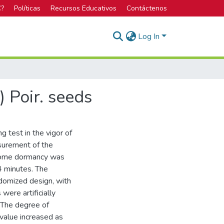
C?
Políticas
Recursos Educativos
Contáctenos
Log In
) Poir. seeds
g test in the vigor of
asurement of the
rcome dormancy was
4 minutes. The
domized design, with
were artificially
 The degree of
 value increased as