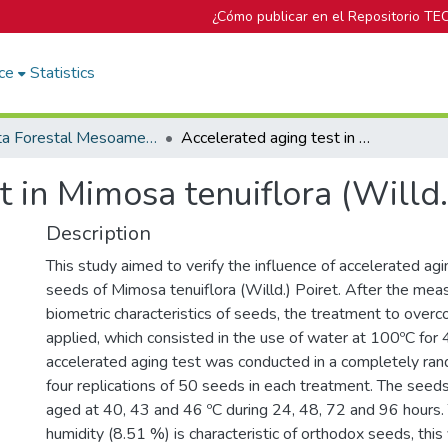
¿Cómo publicar en el Repositorio TE
ce
Statistics
Revista Forestal Mesoamericana Kurú
Accelerated aging test in Mimosa tenuiflora (Willd.) Poir. seeds
 in Mimosa tenuiflora (Willd.
Description
This study aimed to verify the influence of accelerated agin
seeds of Mimosa tenuiflora (Willd.) Poiret. After the me
biometric characteristics of seeds, the treatment to ove
applied, which consisted in the use of water at 100ºC for 
accelerated aging test was conducted in a completely ran
four replications of 50 seeds in each treatment. The seeds 
aged at 40, 43 and 46 ºC during 24, 48, 72 and 96 hours.
humidity (8.51 %) is characteristic of orthodox seeds, this