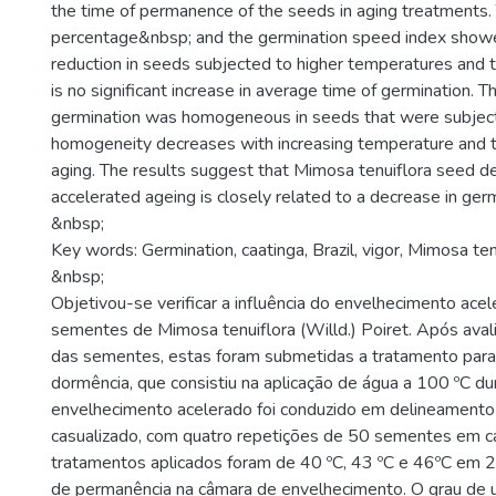
the time of permanence of the seeds in aging treatments.
percentage&nbsp; and the germination speed index showe
reduction in seeds subjected to higher temperatures and t
is no significant increase in average time of germination. T
germination was homogeneous in seeds that were subject
homogeneity decreases with increasing temperature and the
aging. The results suggest that Mimosa tenuiflora seed de
accelerated ageing is closely related to a decrease in germ
&nbsp;
Key words: Germination, caatinga, Brazil, vigor, Mimosa ten
&nbsp;
Objetivou-se verificar a influência do envelhecimento acel
sementes de Mimosa tenuiflora (Willd.) Poiret. Após aval
das sementes, estas foram submetidas a tratamento par
dormência, que consistiu na aplicação de água a 100 ºC du
envelhecimento acelerado foi conduzido em delineamento
casualizado, com quatro repetições de 50 sementes em c
tratamentos aplicados foram de 40 ºC, 43 ºC e 46ºC em 2
de permanência na câmara de envelhecimento. O grau de um