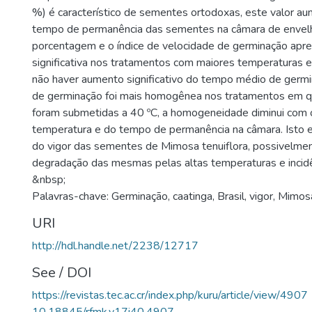
%) é característico de sementes ortodoxas, este valor a
tempo de permanência das sementes na câmara de envel
porcentagem e o índice de velocidade de germinação apr
significativa nos tratamentos com maiores temperaturas 
não haver aumento significativo do tempo médio de germi
de germinação foi mais homogênea nos tratamentos em 
foram submetidas a 40 ºC, a homogeneidade diminui com
temperatura e do tempo de permanência na câmara. Isto e
do vigor das sementes de Mimosa tenuiflora, possivelme
degradação das mesmas pelas altas temperaturas e incidê
&nbsp;
Palavras-chave: Germinação, caatinga, Brasil, vigor, Mimosa
URI
http://hdl.handle.net/2238/12717
See / DOI
https://revistas.tec.ac.cr/index.php/kuru/article/view/4907