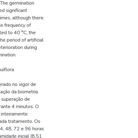
 The germination
d significant
imes, although there
he frequency of
ed to 40 °C, the
 period of artificial
terioration during
ination.
uiflora.
erado no vigor de
iação da biometria
a superação de
rante 4 minutos. O
 inteiramente
ada tratamento. Os
4, 48, 72 e 96 horas
idade inicial (8,51