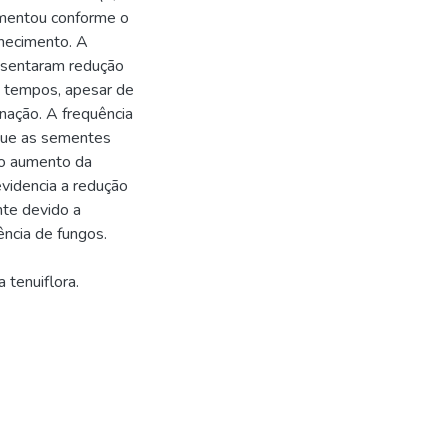
umentou conforme o
hecimento. A
esentaram redução
e tempos, apesar de
nação. A frequência
que as sementes
 o aumento da
videncia a redução
nte devido a
ncia de fungos.
 tenuiflora.