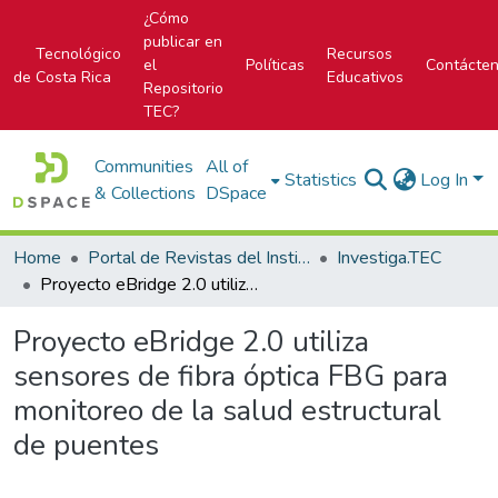
¿Cómo
publicar en
Tecnológico
Recursos
el
Políticas
Contácte
de Costa Rica
Educativos
Repositorio
TEC?
Communities
All of
Statistics
Log In
& Collections
DSpace
Home
Portal de Revistas del Instituto Tecnológico de Costa Rica
Investiga.TEC
Proyecto eBridge 2.0 utiliza sensores de fibra óptica FBG para monitoreo de la salud estructural de puentes
Proyecto eBridge 2.0 utiliza
sensores de fibra óptica FBG para
monitoreo de la salud estructural
de puentes