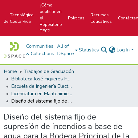
¿Cómo
publicar en
Tecnológico
Recursos
el
Políticas
Contácte
de Costa Rica
Educativos
Repositorio
TEC?
Communities
All of
Statistics
Log In
& Collections
DSpace
Home
Trabajos de Graduación
Biblioteca José Figueres Ferrer
Escuela de Ingeniería Electromecánica
Licenciatura en Mantenimiento Industrial
Diseño del sistema fijo de supresión de incendios a base de agua para la Bodega Principal de la Dirección Nacional de Respuesta a Emergencias de la Asociación Cruz Roja Costarricense
Diseño del sistema fijo de
supresión de incendios a base de
agua para la Bodega Principal de la