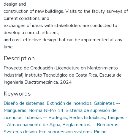
design and
construction of new buildings. Visits to the facility, surveys of
current conditions, and
exchanges of ideas with stakeholders are conducted to
develop a correct, efficient,
and cost-effective design that can be implemented at any
time.
Description
Proyecto de Graduación (Licenciatura en Mantenimiento
Industrial) Instituto Tecnológico de Costa Rica, Escuela de
Ingeniería Electromecánica, 2024
Keywords
Diseño de sistemas
,
Extinción de incendios
,
Gabinetes --
Mangueras
,
Norma NFPA 14
,
Sistema de supresión de
incendios
,
Tuberías -- Bodegas
,
Redes hidráulicas
,
Tanques -
- Almacenamiento de Agua
,
Reglamentos -- Bomberos
,
Systems design
,
Fire suppression systems
,
Piping --