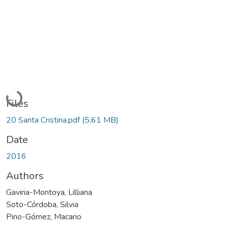
Loading...
Files
20 Santa Cristina.pdf
(5.61 MB)
Date
2016
Authors
Gaviria-Montoya, Lilliana
Soto-Córdoba, Silvia
Pino-Gómez, Macario