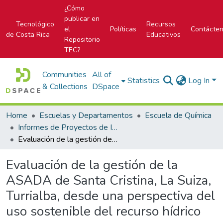
¿Cómo
publicar en
Tecnológico
Recursos
el
Políticas
Contácte
de Costa Rica
Educativos
Repositorio
TEC?
Communities
All of
Statistics
Log In
& Collections
DSpace
Home
Escuelas y Departamentos
Escuela de Química
Informes de Proyectos de Investigación
Evaluación de la gestión de la ASADA de Santa Cristina, La Suiza, Turrialba, desde una perspectiva del uso sostenible del recurso hídrico
Evaluación de la gestión de la
ASADA de Santa Cristina, La Suiza,
Turrialba, desde una perspectiva del
uso sostenible del recurso hídrico