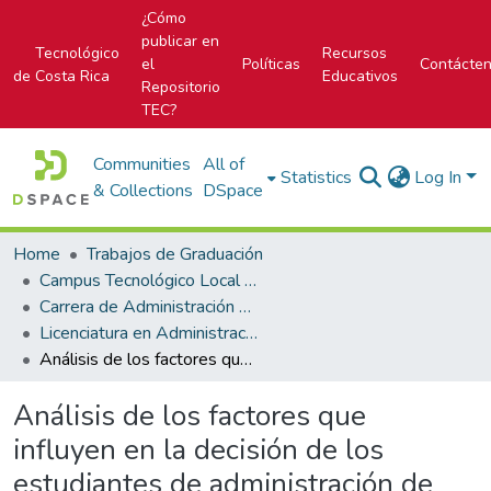
¿Cómo
publicar en
Tecnológico
Recursos
el
Políticas
Contácte
de Costa Rica
Educativos
Repositorio
TEC?
Communities
All of
Statistics
Log In
& Collections
DSpace
Home
Trabajos de Graduación
Campus Tecnológico Local San José
Carrera de Administración de Empresa
Licenciatura en Administración de Empresas
Análisis de los factores que influyen en la decisión de los estudiantes de administración de empresas para optar por un área específica al realizar su práctica de especialidad en bachillerato y seleccionar el énfasis de licenciatura
Análisis de los factores que
influyen en la decisión de los
estudiantes de administración de