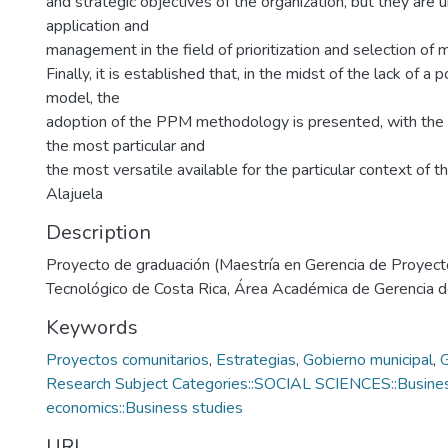
and strategic objectives of the organization, but they are 
application and
management in the field of prioritization and selection of m
Finally, it is established that, in the midst of the lack of 
model, the
adoption of the PPM methodology is presented, with the 
the most particular and
the most versatile available for the particular context of th
Alajuela
Description
Proyecto de graduación (Maestría en Gerencia de Proyecto
Tecnológico de Costa Rica, Área Académica de Gerencia 
Keywords
Proyectos comunitarios
,
Estrategias
,
Gobierno municipal
,
G
Research Subject Categories::SOCIAL SCIENCES::Busine
economics::Business studies
URI