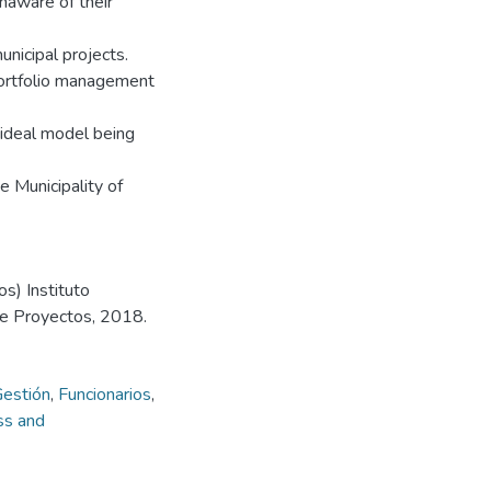
unaware of their
unicipal projects.
a portfolio management
ideal model being
e Municipality of
s) Instituto
de Proyectos, 2018.
estión
,
Funcionarios
,
ss and