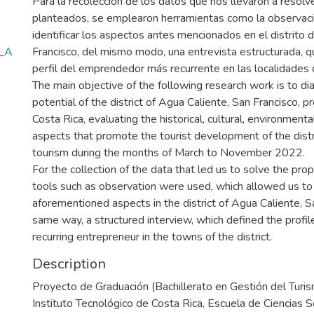
Para la recolección de los datos que nos llevaron a resolv
planteados, se emplearon herramientas como la observació
identificar los aspectos antes mencionados en el distrito 
a_A
Francisco, del mismo modo, una entrevista estructurada, q
perfil del emprendedor más recurrente en las localidades d
The main objective of the following research work is to di
potential of the district of Agua Caliente, San Francisco, p
Costa Rica, evaluating the historical, cultural, environmen
aspects that promote the tourist development of the distri
tourism during the months of March to November 2022.
For the collection of the data that led us to solve the pro
tools such as observation were used, which allowed us to 
aforementioned aspects in the district of Agua Caliente, Sa
same way, a structured interview, which defined the profil
recurring entrepreneur in the towns of the district.
Description
Proyecto de Graduación (Bachillerato en Gestión del Turi
Instituto Tecnológico de Costa Rica, Escuela de Ciencias 