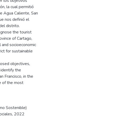
er los objetivos
n, la cual permitió
de Agua Caliente, San
ue nos definió el
el distrito.
agnose the tourist
rovince of Cartago,
tal and socioeconomic
ct for sustainable
posed objectives,
identify the
n Francisco, in the
e of the most
smo Sostenible)
Sociales, 2022