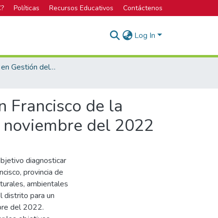
C?
Políticas
Recursos Educativos
Contáctenos
Log In
Bachillerato en Gestión del Turismo Sostenible
an Francisco de la
a noviembre del 2022
objetivo diagnosticar
ncisco, provincia de
lturales, ambientales
 distrito para un
bre del 2022.