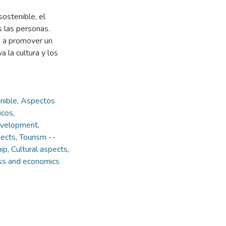
ostenible, el
s las personas.
s a promover un
 la cultura y los
nible
,
Aspectos
icos
,
evelopment
,
pects
,
Tourism --
hip
,
Cultural aspects
,
ss and economics