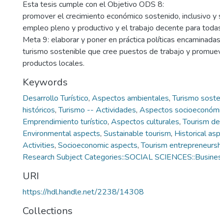
Esta tesis cumple con el Objetivo ODS 8:
promover el crecimiento económico sostenido, inclusivo y s
empleo pleno y productivo y el trabajo decente para toda
Meta 9: elaborar y poner en práctica políticas encaminada
turismo sostenible que cree puestos de trabajo y promueva
productos locales.
Keywords
Desarrollo Turístico
,
Aspectos ambientales
,
Turismo soste
históricos
,
Turismo -- Actividades
,
Aspectos socioeconóm
Emprendimiento turístico
,
Aspectos culturales
,
Tourism d
Environmental aspects
,
Sustainable tourism
,
Historical as
Activities
,
Socioeconomic aspects
,
Tourism entrepreneurs
Research Subject Categories::SOCIAL SCIENCES::Busine
URI
https://hdl.handle.net/2238/14308
Collections