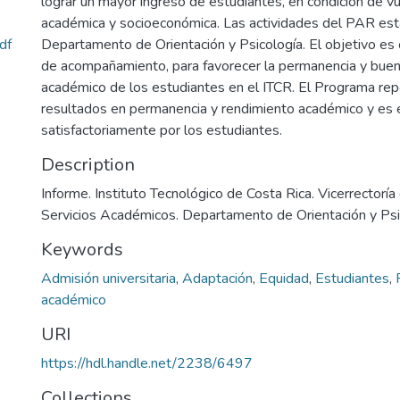
lograr un mayor ingreso de estudiantes, en condición de vu
académica y socioeconómica. Las actividades del PAR est
df
Departamento de Orientación y Psicología. El objetivo es
de acompañamiento, para favorecer la permanencia y bu
académico de los estudiantes en el ITCR. El Programa re
resultados en permanencia y rendimiento académico y es
satisfactoriamente por los estudiantes.
Description
Informe. Instituto Tecnológico de Costa Rica. Vicerrectoría
Servicios Académicos. Departamento de Orientación y Ps
Keywords
Admisión universitaria
,
Adaptación
,
Equidad
,
Estudiantes
,
académico
URI
https://hdl.handle.net/2238/6497
Collections