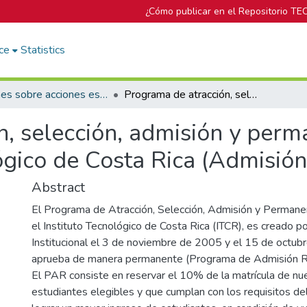
¿Cómo publicar en el Repositorio TE
ce
Statistics
Informes sobre acciones específicas del DOP
Programa de atracción, selección, admisión y permanencia con equidad en el Instituto Tecnológico de Costa Rica (Admisión Restringida)
n, selección, admisión y perm
lógico de Costa Rica (Admisión
Abstract
El Programa de Atracción, Selección, Admisión y Permane
el Instituto Tecnológico de Costa Rica (ITCR), es creado p
Institucional el 3 de noviembre de 2005 y el 15 de octub
aprueba de manera permanente (Programa de Admisión R
El PAR consiste en reservar el 10% de la matrícula de nu
estudiantes elegibles y que cumplan con los requisitos del