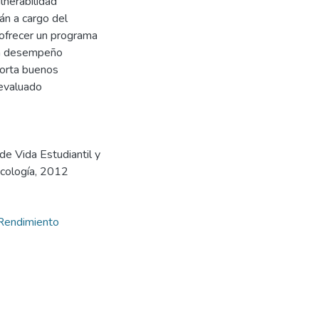
lnerabilidad
án a cargo del
 ofrecer un programa
en desempeño
porta buenos
 evaluado
 de Vida Estudiantil y
icología, 2012
Rendimiento