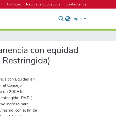
C?
Políticas
Recursos Educativos
Contáctenos
Log In
anencia con equidad
 Restringida)
ncia con Equidad en
or el Consejo
re de 2009 lo
estringida -PAR-).
evo ingreso para
 mismo, con el fin de