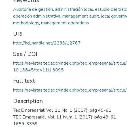
Keywords
Auditoría de gestión
,
administración local
,
estudio del trab
operación administrativa
,
management audit
,
local goverm
methodology
,
management operations
URI
http://hdl.handle.net/2238/12767
See / DOI
https://revistas.tec.ac.cr/index.php/tec_empresarial/artic
10.18845/te.v11i1.3095
Full text
https://revistas.tec.ac.cr/index.php/tec_empresarial/arti
Description
Tec Empresarial; Vol. 11 No. 1 (2017); pág 49-61
TEC Empresarial; Vol. 11 Núm. 1 (2017); pág 49-61
1659-3359