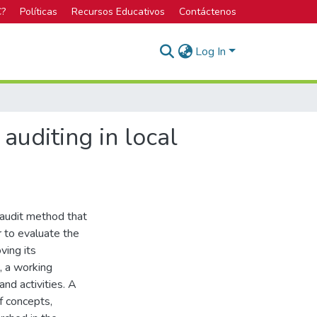
C?
Políticas
Recursos Educativos
Contáctenos
Log In
auditing in local
 audit method that
r to evaluate the
ving its
, a working
nd activities. A
f concepts,