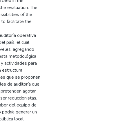
rched in the
 the evaluation. The
sibilities of the
to facilitate the
uditoría operativa
l país, el cual
niveles, agregando
uesta metodológica
 y actividades para
a estructura
bles que se proponen
les de auditoría que
o pretenden agotar
 ser reduccionistas,
labor del equipo de
o podría generar un
ública local.