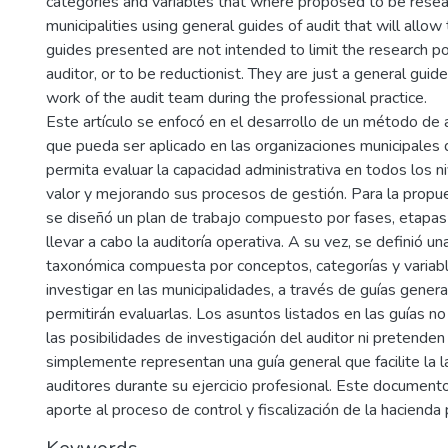
categories and variables that where proposed to be resea
municipalities using general guides of audit that will allow
guides presented are not intended to limit the research pos
auditor, or to be reductionist. They are just a general guide 
work of the audit team during the professional practice.
Este artículo se enfocó en el desarrollo de un método de a
que pueda ser aplicado en las organizaciones municipales de
permita evaluar la capacidad administrativa en todos los 
valor y mejorando sus procesos de gestión. Para la prop
se diseñó un plan de trabajo compuesto por fases, etapas
llevar a cabo la auditoría operativa. A su vez, se definió un
taxonómica compuesta por conceptos, categorías y varia
investigar en las municipalidades, a través de guías genera
permitirán evaluarlas. Los asuntos listados en las guías n
las posibilidades de investigación del auditor ni pretenden
simplemente representan una guía general que facilite la 
auditores durante su ejercicio profesional. Este document
aporte al proceso de control y fiscalización de la hacienda p