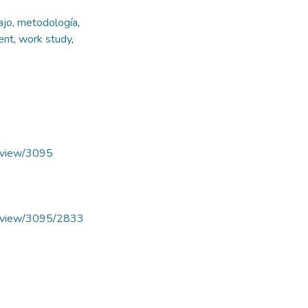
ajo
,
metodología
,
ent
,
work study
,
le/view/3095
cle/view/3095/2833