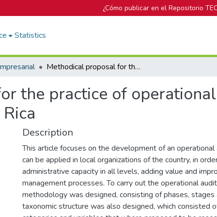
¿Cómo publicar en el Repositorio TE
ce
Statistics
mpresarial
Methodical proposal for the practice of operational auditing in local governments in Costa Rica
r the practice of operational 
 Rica
Description
This article focuses on the development of an operational
can be applied in local organizations of the country, in orde
administrative capacity in all levels, adding value and impro
management processes. To carry out the operational audit
methodology was designed, consisting of phases, stages a
taxonomic structure was also designed, which consisted o