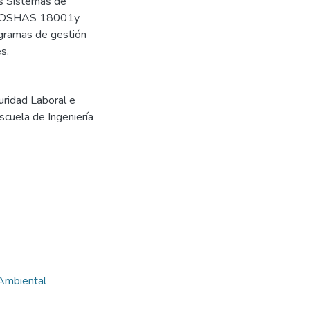
os Sistemas de
mas OSHAS 18001y
gramas de gestión
s.
uridad Laboral e
scuela de Ingeniería
 Ambiental