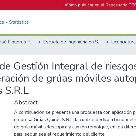
¿Cómo publicar en el Repositorio TE
ce
Statistics
Biblioteca José Figueres Ferrer
Escuela de Ingeniería en Seguridad Laboral e Higiene Ambiental
e Gestión Integral de riesgos
eración de grúas móviles auto
 S.R.L
Abstract
A continuación se presenta una propuesta con aplicación pr
empresa Grúas Quirós S.R.L, la cual se dedica a brindar el s
de grúa móvil telescópica y camión remolque, en los difer
país, según sea el requerimiento del cliente.