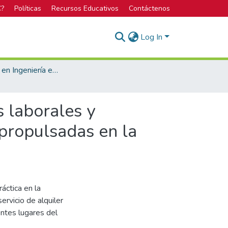
C?
Políticas
Recursos Educativos
Contáctenos
Log In
Licenciatura en Ingeniería en Seguridad Laboral e Higiene Ambiental
 laborales y
propulsadas en la
áctica en la
ervicio de alquiler
entes lugares del