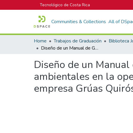
Tecnológico de Costa Rica
Communities & Collections
All of DSpa
Home
Trabajos de Graduación
Diseño de un Manual de Gestión Integral de riesgos laborales y ambientales en la operación de grúas móviles autopropulsadas en la empresa Grúas Quirós S.R.L
Diseño de un Manual d
ambientales en la op
empresa Grúas Quirós