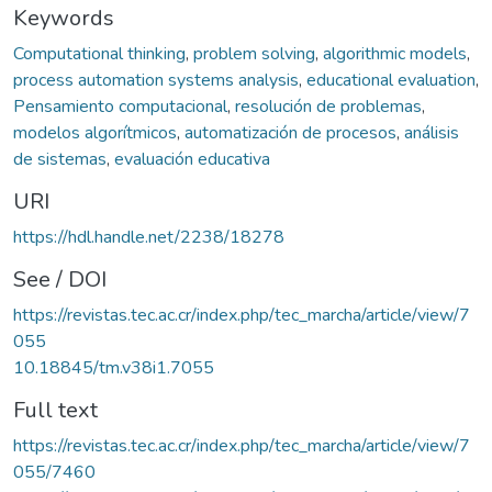
Keywords
Computational thinking
,
problem solving
,
algorithmic models
,
process automation systems analysis
,
educational evaluation
,
Pensamiento computacional
,
resolución de problemas
,
modelos algorítmicos
,
automatización de procesos
,
análisis
de sistemas
,
evaluación educativa
URI
https://hdl.handle.net/2238/18278
See / DOI
https://revistas.tec.ac.cr/index.php/tec_marcha/article/view/7
055
10.18845/tm.v38i1.7055
Full text
https://revistas.tec.ac.cr/index.php/tec_marcha/article/view/7
055/7460