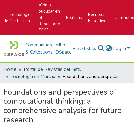
¿Cómo
publicar en
Tecnológico
Recursos
el
Políticas
Contácte
de Costa Rica
Educativos
Repositorio
TEC?
Communities
All of
Statistics
Log In
& Collections
DSpace
Home
Portal de Revistas del Instituto Tecnológico de Costa Rica
Tecnología en Marcha
Foundations and perspectives of computational thinking: a comprehensive analysis for future research
Foundations and perspectives of
computational thinking: a
comprehensive analysis for future
research