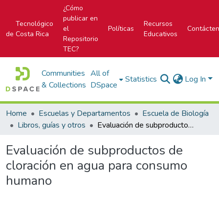
¿Cómo
publicar en
Tecnológico
Recursos
el
Políticas
Contácte
de Costa Rica
Educativos
Repositorio
TEC?
Communities
All of
Statistics
Log In
& Collections
DSpace
Home
Escuelas y Departamentos
Escuela de Biología
Libros, guías y otros
Evaluación de subproductos de cloración en agua para consumo humano
Evaluación de subproductos de
cloración en agua para consumo
humano