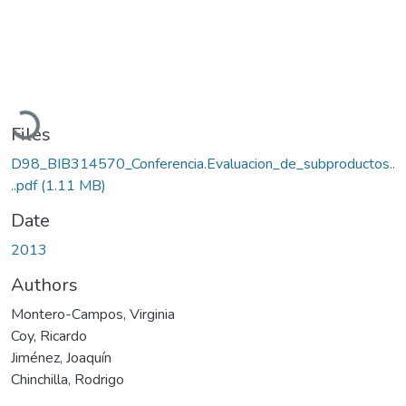
Loading...
Files
D98_BIB314570_Conferencia.Evaluacion_de_subproductos..
..pdf
(1.11 MB)
Date
2013
Authors
Montero-Campos, Virginia
Coy, Ricardo
Jiménez, Joaquín
Chinchilla, Rodrigo