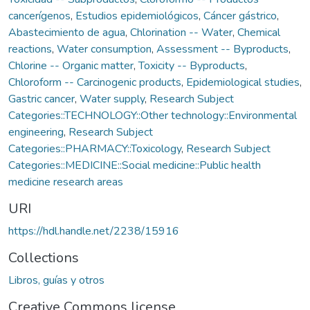
cancerígenos
,
Estudios epidemiológicos
,
Cáncer gástrico
,
Abastecimiento de agua
,
Chlorination -- Water
,
Chemical
reactions
,
Water consumption
,
Assessment -- Byproducts
,
Chlorine -- Organic matter
,
Toxicity -- Byproducts
,
Chloroform -- Carcinogenic products
,
Epidemiological studies
,
Gastric cancer
,
Water supply
,
Research Subject
Categories::TECHNOLOGY::Other technology::Environmental
engineering
,
Research Subject
Categories::PHARMACY::Toxicology
,
Research Subject
Categories::MEDICINE::Social medicine::Public health
medicine research areas
URI
https://hdl.handle.net/2238/15916
Collections
Libros, guías y otros
Creative Commons license