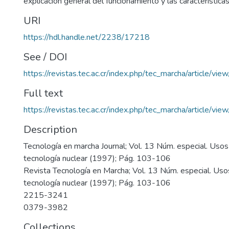
explicación general del funcionamiento y las característica
URI
https://hdl.handle.net/2238/17218
See / DOI
https://revistas.tec.ac.cr/index.php/tec_marcha/article/vi
Full text
https://revistas.tec.ac.cr/index.php/tec_marcha/article/v
Description
Tecnología en marcha Journal; Vol. 13 Núm. especial. Usos 
tecnología nuclear (1997); Pág. 103-106
Revista Tecnología en Marcha; Vol. 13 Núm. especial. Usos
tecnología nuclear (1997); Pág. 103-106
2215-3241
0379-3982
Collections