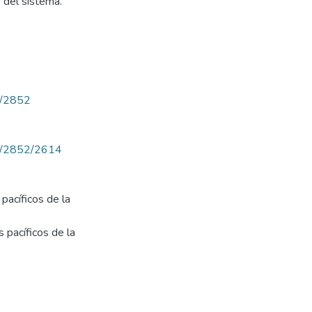
s del sistema.
ew/2852
iew/2852/2614
pacíficos de la
 pacíficos de la