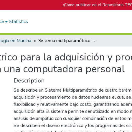
¿Cómo publicar en el Repositorio TE
ce
Statistics
logía en Marcha
Sistema multiparamétrico para la adquisición y procesamiento de datos nucleares con base en una computadora personal
ico para la adquisición y pr
n una computadora personal
Description
Se describe un Sistema Multiparamétrico de cuatro paráme
adquisición y procesamiento de datos nucleares el cual se 
flexibilidad y relativamente bajo costo, garantizando ade
adquisición alta.El sistema permite ser utilizado en modo 
análisis de amplitud con cualquier combinación de estos 
Se describen el diseño electrónico y los programas del si