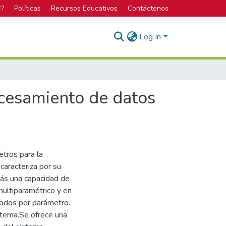
C?
Políticas
Recursos Educativos
Contáctenos
Log In
ocesamiento de datos
tros para la
caracteriza por su
más una capacidad de
multiparamétrico y en
modos por parámetro.
stema.Se ofrece una