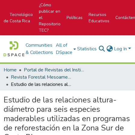
¿Cómo
publicar en
Tecnológico
Recursos
el
Políticas
Contácte
de Costa Rica
Educativos
Repositorio
TEC?
Communities
All of
Statistics
Log In
& Collections
DSpace
Home
Portal de Revistas del Instituto Tecnológico de Costa Rica
Revista Forestal Mesoamericana Kurú
Estudio de las relaciones altura-diámetro para seis especies maderables utilizadas en programas de reforestación en la Zona Sur de Costa Rica
Estudio de las relaciones altura-
diámetro para seis especies
maderables utilizadas en programas
de reforestación en la Zona Sur de