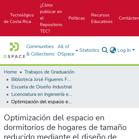
¿Cómo
publicar en
Tecnológico
Recursos
el
Políticas
Contácte
de Costa Rica
Educativos
Repositorio
TEC?
Communities
All of
Statistics
Log In
& Collections
DSpace
Home
Trabajos de Graduación
Biblioteca José Figueres Ferrer
Escuela de Diseño Industrial
Licenciatura en Ingeniería en Diseño Industrial
Optimización del espacio en dormitorios de hogares de tamaño reducido mediante el diseño de mobiliario
Optimización del espacio en
dormitorios de hogares de tamaño
reducido mediante el diseño de