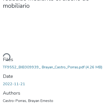
mobiliario
ding...
Files
TF9552_BIB309939_ Brayan_Castro_Porras.pdf
(4.26 MB)
Date
2022-11-21
Authors
Castro-Porras, Brayan Ernesto