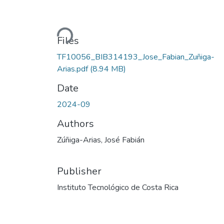
Loading...
Files
TF10056_BIB314193_Jose_Fabian_Zuñiga-
Arias.pdf
(8.94 MB)
Date
2024-09
Authors
Zúñiga-Arias, José Fabián
Publisher
Instituto Tecnológico de Costa Rica