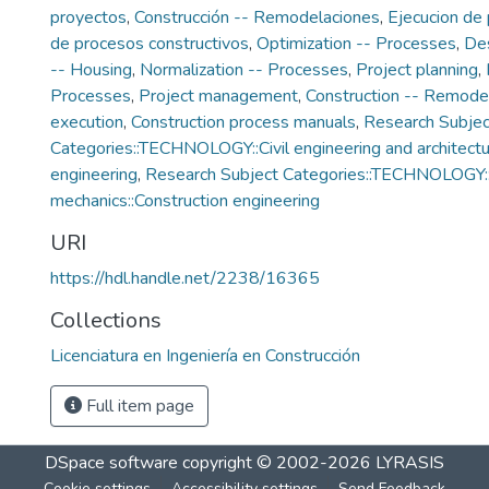
proyectos
,
Construcción -- Remodelaciones
,
Ejecucion de
de procesos constructivos
,
Optimization -- Processes
,
Des
-- Housing
,
Normalization -- Processes
,
Project planning
,
Processes
,
Project management
,
Construction -- Remode
execution
,
Construction process manuals
,
Research Subjec
Categories::TECHNOLOGY::Civil engineering and architectur
engineering
,
Research Subject Categories::TECHNOLOGY::
mechanics::Construction engineering
URI
https://hdl.handle.net/2238/16365
Collections
Licenciatura en Ingeniería en Construcción
Full item page
DSpace software
copyright © 2002-2026
LYRASIS
Cookie settings
Accessibility settings
Send Feedback