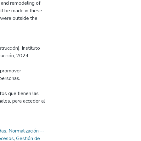
n and remodeling of
ill be made in these
 were outside the
rucción). Instituto
rucción, 2024
y promover
personas.
os que tienen las
ales, para acceder al
das
,
Normalización --
ocesos
,
Gestión de