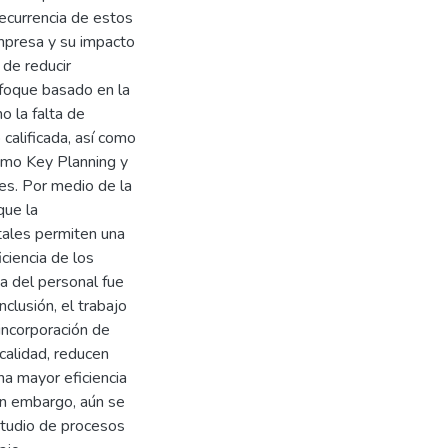
 recurrencia de estos
mpresa y su impacto
 de reducir
nfoque basado en la
o la falta de
calificada, así como
omo Key Planning y
des. Por medio de la
que la
tales permiten una
iciencia de los
a del personal fue
clusión, el trabajo
incorporación de
calidad, reducen
na mayor eficiencia
Sin embargo, aún se
studio de procesos