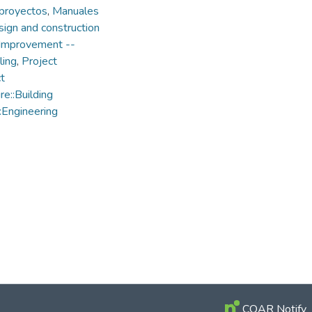
 proyectos
,
Manuales
ign and construction
Improvement --
ling
,
Project
t
e::Building
Engineering
COAR Notify