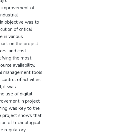
ajo.
nd improvement of
ndustrial
n objective was to
tion of critical
e in various
pact on the project
ors, and cost
ifying the most
urce availability,
ital management tools
ontrol of activities.
, it was
e use of digital
provement in project
aining was key to the
he project shows that
ion of technological
re regulatory