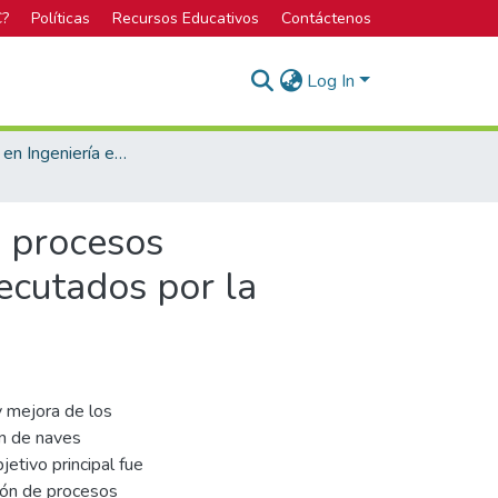
C?
Políticas
Recursos Educativos
Contáctenos
Log In
Licenciatura en Ingeniería en Construcción
s procesos
jecutados por la
y mejora de los
ón de naves
etivo principal fue
ción de procesos