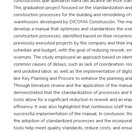
constructivos que quedaron fuera del alcance de este trab
This graduation project focused on the standardization a
construction processes for the building and remodeling of i
warehouses developed by DICOMA Construcción. The mai
develop a manual that optimizes and standardizes the execu
construction processes, identified based on their recurrenc
previously executed projects by the company and their im
schedule and budget, with the goal of reducing rework, err
overruns. The study employed an approach based on ident
common causes of delays, such as lack of coordination, reso
and unskilled labor, as well as the implementation of dig
like Key Planning and Procore to enhance the planning and c
Through literature review and the application of the manual
demonstrated that the standardization of processes and th
tools allow for a significant reduction in rework and an im
efficiency. It was also highlighted that continuous staff tr
successful implementation of the manual. In conclusion, t
the adoption of standardized processes and the incorporat
tools help meet quality standards, reduce costs, and ensu