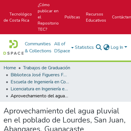
¿Cómo
publicar en
Tecnológico
Recursos
el
Políticas
Contácte
de Costa Rica
Educativos
Repositorio
TEC?
Communities
All of
Statistics
Log In
& Collections
DSpace
Home
Trabajos de Graduación
Biblioteca José Figueres Ferrer
Escuela de Ingeniería en Construcción
Licenciatura en Ingeniería en Construcción
Aprovechamiento del agua pluvial en el poblado de Lourdes, San Juan, Abangares, Guanacaste
Aprovechamiento del agua pluvial
en el poblado de Lourdes, San Juan,
Abangares, Guanacaste