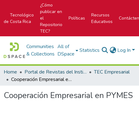
¿Cómo
publicar en
Tecnológico
Recursos
el
Políticas
Contácte
de Costa Rica
Educativos
Repositorio
TEC?
Communities
All of
Statistics
Log In
& Collections
DSpace
Home
Portal de Revistas del Instituto Tecnológico de Costa Rica
TEC Empresarial
Cooperación Empresarial en PYMES
Cooperación Empresarial en PYMES