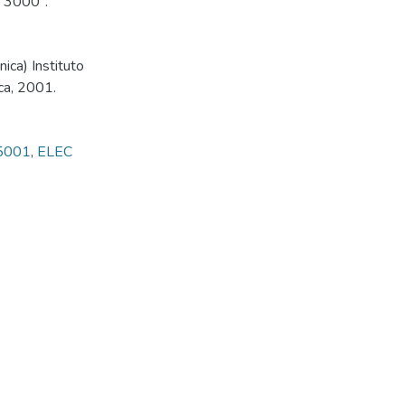
a 3000".
ica) Instituto
ca, 2001.
 5001
,
ELEC