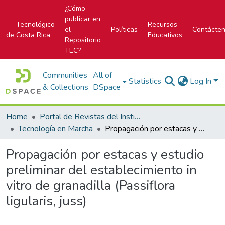
¿Cómo
publicar en
Tecnológico
Recursos
el
Políticas
Contácte
de Costa Rica
Educativos
Repositorio
TEC?
Communities
All of
Statistics
Log In
& Collections
DSpace
Home
Portal de Revistas del Instituto Tecnológico de Costa Rica
Tecnología en Marcha
Propagación por estacas y estudio preliminar del establecimiento in vitro de granadilla (Passiflora ligularis, juss)
Propagación por estacas y estudio
preliminar del establecimiento in
vitro de granadilla (Passiflora
ligularis, juss)