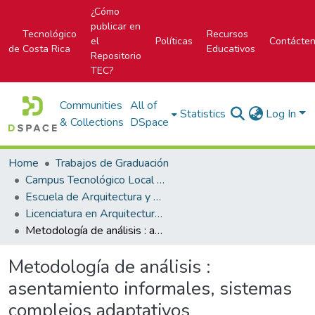
¿Cómo
publicar en
Tecnológico
Recursos
el
Políticas
Contácte
de Costa Rica
Educativos
Repositorio
TEC?
Communities
All of
Statistics
Log In
& Collections
DSpace
Home
Trabajos de Graduación
Campus Tecnológico Local San José
Escuela de Arquitectura y Urbanismo
Licenciatura en Arquitectura y Urbanismo
Metodología de análisis : asentamiento informales, sistemas complejos adaptativos
Metodología de análisis :
asentamiento informales, sistemas
complejos adaptativos