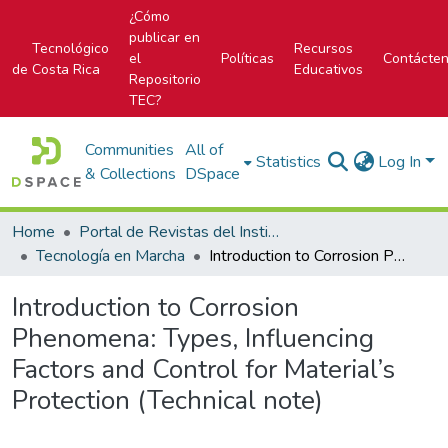
¿Cómo
publicar en
Tecnológico
Recursos
el
Políticas
Contácte
de Costa Rica
Educativos
Repositorio
TEC?
Communities
All of
Statistics
Log In
& Collections
DSpace
Home
Portal de Revistas del Instituto Tecnológico de Costa Rica
Tecnología en Marcha
Introduction to Corrosion Phenomena: Types, Influencing Factors and Control for Material’s Protection (Technical note)
Introduction to Corrosion
Phenomena: Types, Influencing
Factors and Control for Material’s
Protection (Technical note)