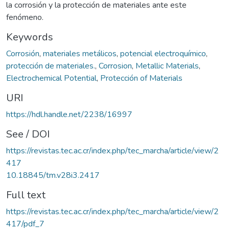
la corrosión y la protección de materiales ante este
fenómeno.
Keywords
Corrosión
,
materiales metálicos
,
potencial electroquímico
,
protección de materiales.
,
Corrosion
,
Metallic Materials
,
Electrochemical Potential
,
Protección of Materials
URI
https://hdl.handle.net/2238/16997
See / DOI
https://revistas.tec.ac.cr/index.php/tec_marcha/article/view/2
417
10.18845/tm.v28i3.2417
Full text
https://revistas.tec.ac.cr/index.php/tec_marcha/article/view/2
417/pdf_7