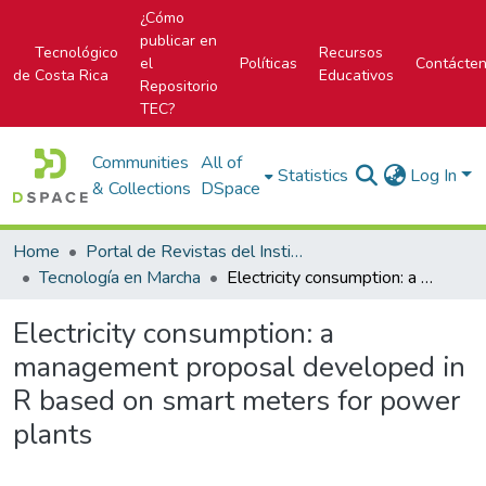
¿Cómo
publicar en
Tecnológico
Recursos
el
Políticas
Contácte
de Costa Rica
Educativos
Repositorio
TEC?
Communities
All of
Statistics
Log In
& Collections
DSpace
Home
Portal de Revistas del Instituto Tecnológico de Costa Rica
Tecnología en Marcha
Electricity consumption: a management proposal developed in R based on smart meters for power plants
Electricity consumption: a
management proposal developed in
R based on smart meters for power
plants