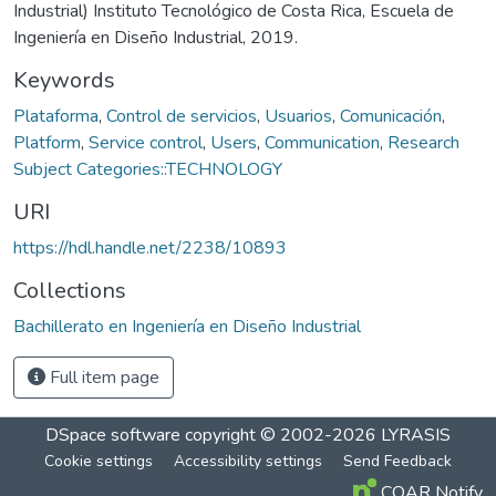
Industrial) Instituto Tecnológico de Costa Rica, Escuela de
Ingeniería en Diseño Industrial, 2019.
Keywords
Plataforma
,
Control de servicios
,
Usuarios
,
Comunicación
,
Platform
,
Service control
,
Users
,
Communication
,
Research
Subject Categories::TECHNOLOGY
URI
https://hdl.handle.net/2238/10893
Collections
Bachillerato en Ingeniería en Diseño Industrial
Full item page
DSpace software
copyright © 2002-2026
LYRASIS
Cookie settings
Accessibility settings
Send Feedback
COAR Notify