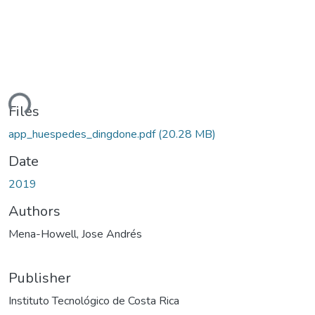
ding...
Files
app_huespedes_dingdone.pdf
(20.28 MB)
Date
2019
Authors
Mena-Howell, Jose Andrés
Publisher
Instituto Tecnológico de Costa Rica