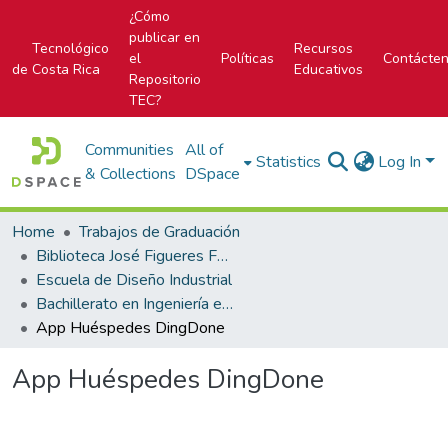
¿Cómo
publicar en
Tecnológico
Recursos
el
Políticas
Contácte
de Costa Rica
Educativos
Repositorio
TEC?
Communities
All of
Statistics
Log In
& Collections
DSpace
Home
Trabajos de Graduación
Biblioteca José Figueres Ferrer
Escuela de Diseño Industrial
Bachillerato en Ingeniería en Diseño Industrial
App Huéspedes DingDone
App Huéspedes DingDone