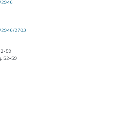
ew/2946
iew/2946/2703
 52-59
g. 52-59