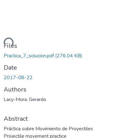
ding...
Files
Practica_7_solucion.pdf
(276.04 KB)
Date
2017-08-22
Authors
Lacy-Mora, Gerardo
Abstract
Práctica sobre Movimiento de Proyectiles
Projectile movement practice