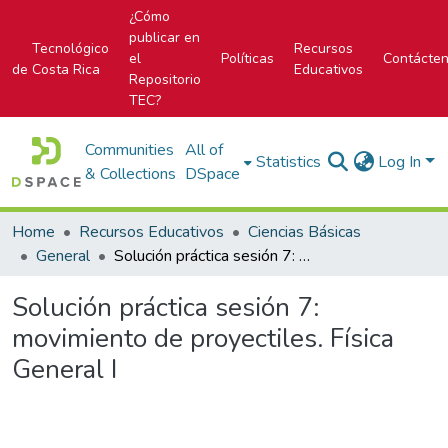
¿Cómo
publicar en
Tecnológico
Recursos
el
Políticas
Contácte
de Costa Rica
Educativos
Repositorio
TEC?
Communities
All of
Statistics
Log In
& Collections
DSpace
Home
Recursos Educativos
Ciencias Básicas
General
Solución práctica sesión 7: movimiento de proyectiles. Física General I
Solución práctica sesión 7:
movimiento de proyectiles. Física
General I