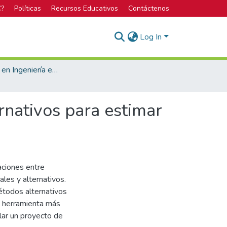
C?
Políticas
Recursos Educativos
Contáctenos
Log In
Licenciatura en Ingeniería en Construcción
rnativos para estimar
aciones entre
les y alternativos.
étodos alternativos
a herramienta más
olar un proyecto de