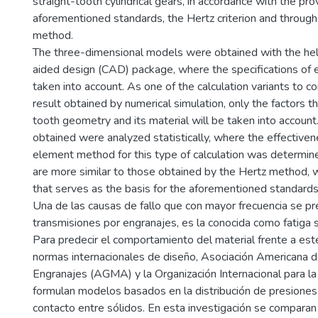
straight-tooth cylindrical gears, in accordance with the pro
aforementioned standards, the Hertz criterion and through
method.
The three-dimensional models were obtained with the he
aided design (CAD) package, where the specifications of
taken into account. As one of the calculation variants to co
result obtained by numerical simulation, only the factors 
tooth geometry and its material will be taken into account
obtained were analyzed statistically, where the effectivene
element method for this type of calculation was determined
are more similar to those obtained by the Hertz method, w
that serves as the basis for the aforementioned standards
Una de las causas de fallo que con mayor frecuencia se pr
transmisiones por engranajes, es la conocida como fatiga su
Para predecir el comportamiento del material frente a es
normas internacionales de diseño, Asociación Americana 
Engranajes (AGMA) y la Organización Internacional para la
formulan modelos basados en la distribución de presiones 
contacto entre sólidos. En esta investigación se comparan