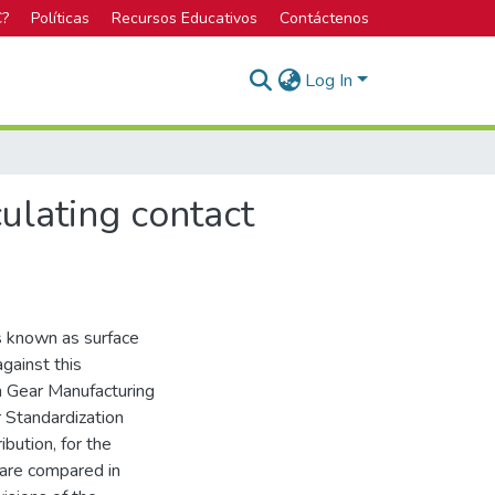
C?
Políticas
Recursos Educativos
Contáctenos
Log In
ulating contact
s known as surface
against this
n Gear Manufacturing
 Standardization
bution, for the
 are compared in