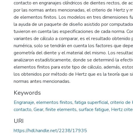
contacto en engranajes cilíndricos de dientes rectos, de a
por las normas antes mencionadas, el criterio de Hertz y
de elementos finitos. Los modelos en tres dimensiones f
la ayuda de un paquete de diseño asistido por computado
tuvieron en cuenta las especificaciones de cada norma. C
variantes de cálculo a comparar, es el resultado obtenido 
numérica, solo se tendrán en cuenta los factores que dep
geometría del diente y el material del mismo. Los result
analizaron estadísticamente, donde se determinó la efect
elementos finitos para este tipo de cálculo, además, est
los obtenidos por método de Hertz que es la teoría que s
normas antes mencionadas.
Keywords
Engranaje
,
elementos finitos
,
fatiga superficial
,
criterio de
contacto
,
Gear
,
finite elements
,
surface fatigue
,
Hertz crite
URI
https://hdl.handle.net/2238/17935