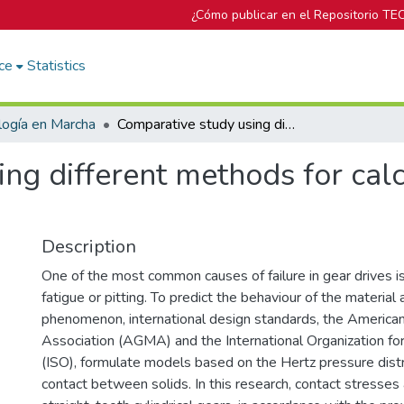
¿Cómo publicar en el Repositorio TE
ce
Statistics
logía en Marcha
Comparative study using different methods for calculating contact tensions in spur gears
ng different methods for calc
Description
One of the most common causes of failure in gear drives i
fatigue or pitting. To predict the behaviour of the material 
phenomenon, international design standards, the America
Association (AGMA) and the International Organization for
(ISO), formulate models based on the Hertz pressure distri
contact between solids. In this research, contact stresses