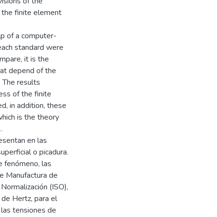
visions of the
 the finite element
lp of a computer-
 each standard were
mpare, it is the
that depend of the
. The results
ss of the finite
, in addition, these
hich is the theory
.
esentan en las
perficial o picadura.
te fenómeno, las
de Manufactura de
 Normalización (ISO),
de Hertz, para el
 las tensiones de