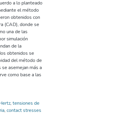
cuerdo a lo planteado
 mediante el método
ueron obtenidos con
ra (CAD), donde se
omo una de las
por simulación
endan de la
ados obtenidos se
ividad del método de
os se asemejan más a
irve como base a las
 Hertz
,
tensiones de
ria
,
contact stresses