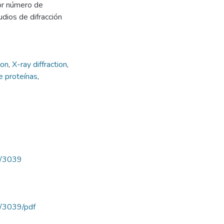
or número de
udios de difracción
ion
,
X-ray diffraction
,
de proteínas
,
ew/3039
ew/3039/pdf