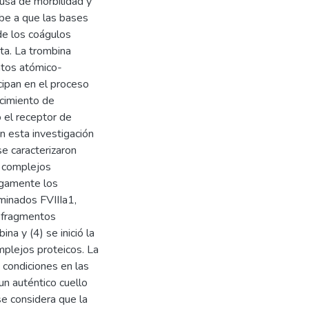
ausa de morbilidad y
ebe a que las bases
de los coágulos
ta. La trombina
ntos atómico-
cipan en el proceso
ocimiento de
o el receptor de
n esta investigación
se caracterizaron
e complejos
ogamente los
ominados FVIIIa1,
os fragmentos
na y (4) se inició la
mplejos proteicos. La
s condiciones en las
un auténtico cuello
se considera que la