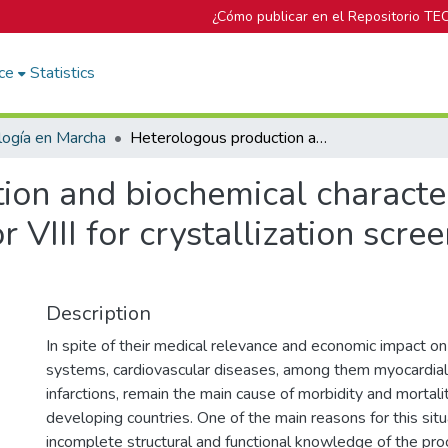
¿Cómo publicar en el Repositorio TE
ce
Statistics
logía en Marcha
Heterologous production and biochemical characterization of human pro-coagulation Factor VIII for crystallization screening of protein macromolecules
ion and biochemical characte
 VIII for crystallization scree
Description
In spite of their medical relevance and economic impact on 
systems, cardiovascular diseases, among them myocardial
infarctions, remain the main cause of morbidity and mortal
developing countries. One of the main reasons for this situ
incomplete structural and functional knowledge of the pr