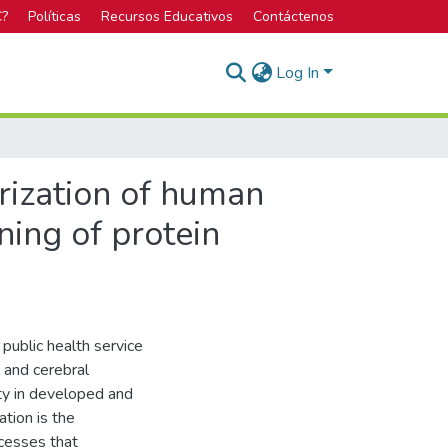
C?
Políticas
Recursos Educativos
Contáctenos
Log In
rization of human
ning of protein
public health service
 and cerebral
ity in developed and
ation is the
ocesses that