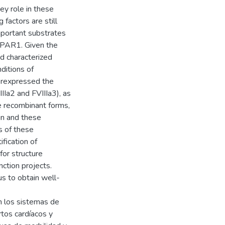
ey role in these
 factors are still
important substrates
, PAR1. Given the
d characterized
nditions of
erexpressed the
IIIa2 and FVIIIa3), as
se recombinant forms,
in and these
s of these
ification of
for structure
nction projects.
us to obtain well-
n los sistemas de
rtos cardíacos y