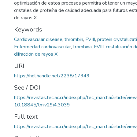
optimización de estos procesos permitirá obtener un may
cristales de proteína de calidad adecuada para futuros est
de rayos X.
Keywords
Cardiovascular disease
,
thrombin
,
FVIII
,
protein crystallizat
Enfermedad cardiovascular
,
trombina
,
FVIII
,
cristalización 
difracción de rayos X
URI
https://hdl.handle.net/2238/17349
See / DOI
https://revistas.tec.ac.cr/index.php/tec_marcha/article/vi
10.18845/tm.v29i4.3039
Full text
https://revistas.tec.ac.cr/index.php/tec_marcha/article/vi