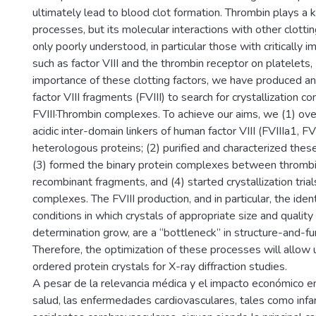
ultimately lead to blood clot formation. Thrombin plays a k
processes, but its molecular interactions with other clotting
only poorly understood, in particular those with critically 
such as factor VIII and the thrombin receptor on platelets
importance of these clotting factors, we have produced an
factor VIII fragments (FVIII) to search for crystallization co
FVIII·Thrombin complexes. To achieve our aims, we (1) ov
acidic inter-domain linkers of human factor VIII (FVIIIa1, FV
heterologous proteins; (2) purified and characterized the
(3) formed the binary protein complexes between thromb
recombinant fragments, and (4) started crystallization trial
complexes. The FVIII production, and in particular, the ident
conditions in which crystals of appropriate size and quality 
determination grow, are a “bottleneck” in structure-and-fu
Therefore, the optimization of these processes will allow 
ordered protein crystals for X-ray diffraction studies.
A pesar de la relevancia médica y el impacto económico e
salud, las enfermedades cardiovasculares, tales como infa