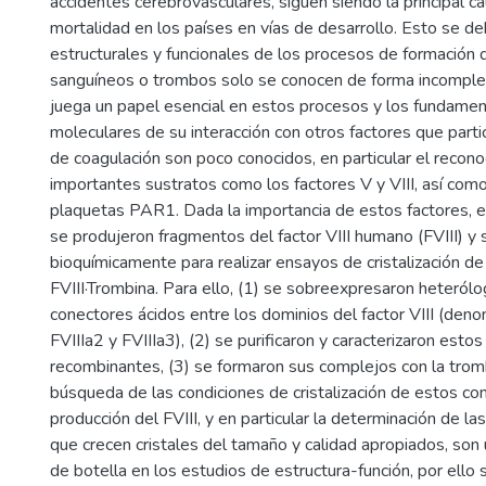
accidentes cerebrovasculares, siguen siendo la principal c
mortalidad en los países en vías de desarrollo. Esto se d
estructurales y funcionales de los procesos de formación 
sanguíneos o trombos solo se conocen de forma incomple
juega un papel esencial en estos procesos y los fundame
moleculares de su interacción con otros factores que parti
de coagulación son poco conocidos, en particular el recon
importantes sustratos como los factores V y VIII, así com
plaquetas PAR1. Dada la importancia de estos factores, e
se produjeron fragmentos del factor VIII humano (FVIII) y 
bioquímicamente para realizar ensayos de cristalización d
FVIII·Trombina. Para ello, (1) se sobreexpresaron heteról
conectores ácidos entre los dominios del factor VIII (den
FVIIIa2 y FVIIIa3), (2) se purificaron y caracterizaron est
recombinantes, (3) se formaron sus complejos con la trombi
búsqueda de las condiciones de cristalización de estos co
producción del FVIII, y en particular la determinación de la
que crecen cristales del tamaño y calidad apropiados, son 
de botella en los estudios de estructura-función, por ello 