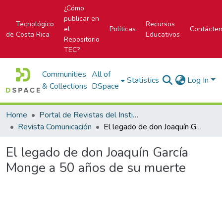
¿Cómo
publicar en
Tecnológico
Recursos
el
Políticas
Contácte
de Costa Rica
Educativos
Repositorio
TEC?
Communities
All of
Statistics
Log In
& Collections
DSpace
Home
Portal de Revistas del Instituto Tecnológico de Costa Rica
Revista Comunicación
El legado de don Joaquín García Monge a 50 años de su muerte
El legado de don Joaquín García
Monge a 50 años de su muerte