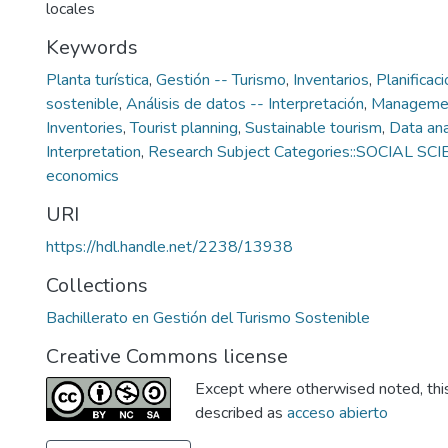
locales
Keywords
Planta turística
,
Gestión -- Turismo
,
Inventarios
,
Planificaci
sostenible
,
Análisis de datos -- Interpretación
,
Managemen
Inventories
,
Tourist planning
,
Sustainable tourism
,
Data ana
Interpretation
,
Research Subject Categories::SOCIAL SCI
economics
URI
https://hdl.handle.net/2238/13938
Collections
Bachillerato en Gestión del Turismo Sostenible
Creative Commons license
Except where otherwised noted, this 
described as
acceso abierto