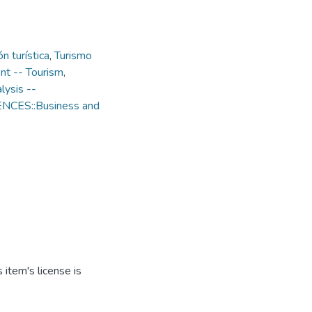
ón turística
,
Turismo
t -- Tourism
,
lysis --
ENCES::Business and
item's license is