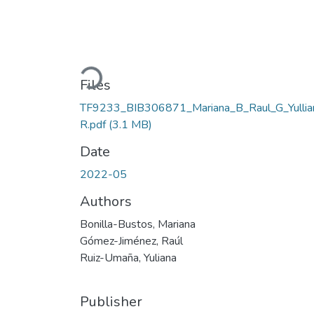
Loading...
Files
TF9233_BIB306871_Mariana_B_Raul_G_Yullia
R.pdf
(3.1 MB)
Date
2022-05
Authors
Bonilla-Bustos, Mariana
Gómez-Jiménez, Raúl
Ruiz-Umaña, Yuliana
Publisher