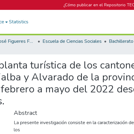
¿Cómo publicar en el Repositorio TE
ce
Statistics
Biblioteca José Figueres Ferrer
Escuela de Ciencias Sociales
planta turística de los canton
rialba y Alvarado de la provin
 febrero a mayo del 2022 des
.
Abstract
La presente investigación consiste en la caracterización de 
los