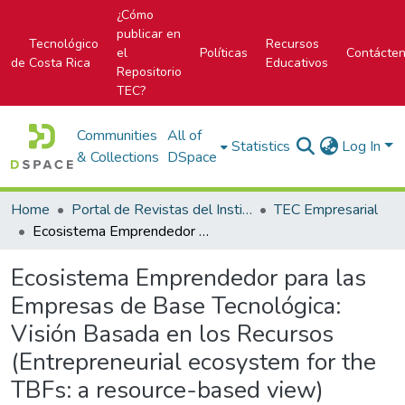
¿Cómo
publicar en
Tecnológico
Recursos
el
Políticas
Contácte
de Costa Rica
Educativos
Repositorio
TEC?
Communities
All of
Statistics
Log In
& Collections
DSpace
Home
Portal de Revistas del Instituto Tecnológico de Costa Rica
TEC Empresarial
Ecosistema Emprendedor para las Empresas de Base Tecnológica: Visión Basada en los Recursos (Entrepreneurial ecosystem for the TBFs: a resource-based view)
Ecosistema Emprendedor para las
Empresas de Base Tecnológica:
Visión Basada en los Recursos
(Entrepreneurial ecosystem for the
TBFs: a resource-based view)