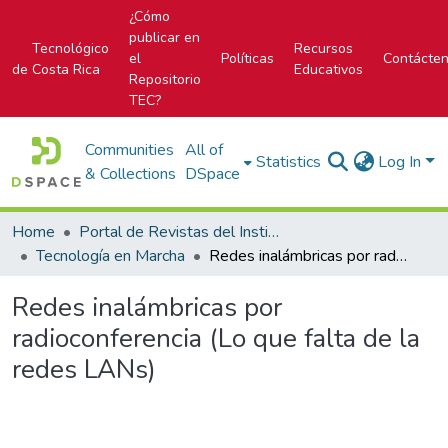
¿Cómo
publicar en
Tecnológico
Recursos
el
Políticas
Contácte
de Costa Rica
Educativos
Repositorio
TEC?
Communities
All of
Statistics
Log In
& Collections
DSpace
Home
Portal de Revistas del Instituto Tecnológico de Costa Rica
Tecnología en Marcha
Redes inalámbricas por radioconferencia (Lo que falta de la redes LANs)
Redes inalámbricas por
radioconferencia (Lo que falta de la
redes LANs)