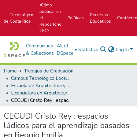
¿Cómo
publicar en
Tecnológico
Recursos
el
Políticas
Contácte
de Costa Rica
Educativos
Repositorio
TEC?
Communities
All of
Statistics
Log In
& Collections
DSpace
Home
Trabajos de Graduación
Campus Tecnológico Local San José
Escuela de Arquitectura y Urbanismo
Licenciatura en Arquitectura y Urbanismo
CECUDI Cristo Rey : espacios lúdicos para el aprendizaje basados en Reggio Emilia
CECUDI Cristo Rey : espacios
lúdicos para el aprendizaje basados
en Reggio Emilia