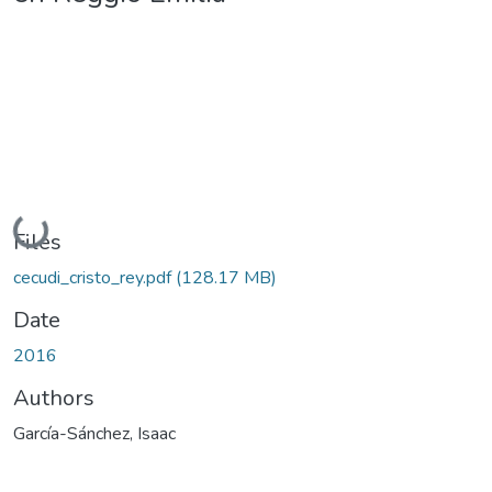
Loading...
Files
cecudi_cristo_rey.pdf
(128.17 MB)
Date
2016
Authors
García-Sánchez, Isaac