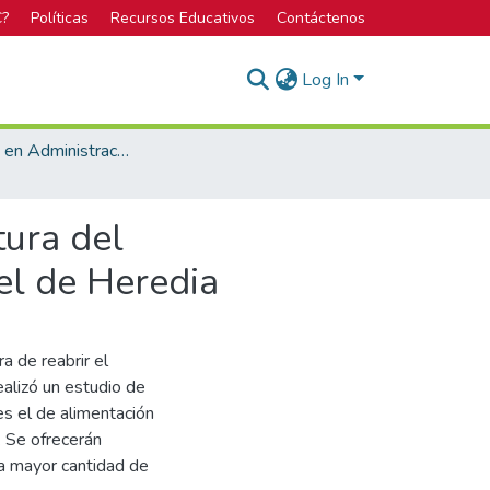
C?
Políticas
Recursos Educativos
Contáctenos
Log In
Bachillerato en Administración de Empresas
tura del
el de Heredia
ra de reabrir el
alizó un estudio de
es el de alimentación
 Se ofrecerán
la mayor cantidad de