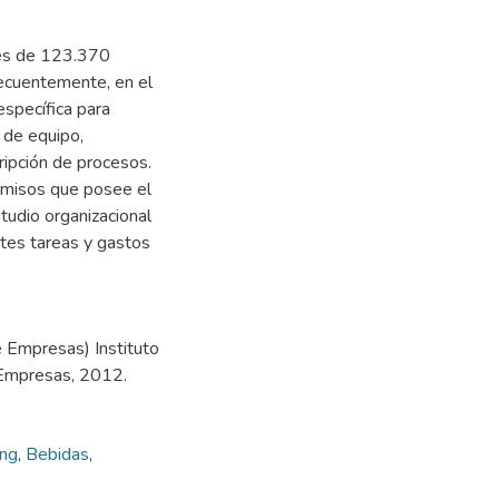
 es de 123.370
ecuentemente, en el
específica para
s de equipo,
cripción de procesos.
ermisos que posee el
tudio organizacional
entes tareas y gastos
e Empresas) Instituto
 Empresas, 2012.
ing
,
Bebidas
,