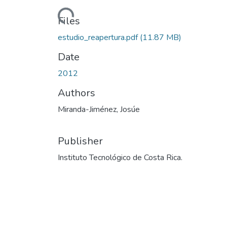
Loading...
Files
estudio_reapertura.pdf
(11.87 MB)
Date
2012
Authors
Miranda-Jiménez, Josúe
Publisher
Instituto Tecnológico de Costa Rica.