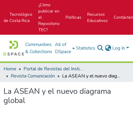
¿Cómo
publicar en
Tecnológico
Recursos
el
Políticas
Contácte
de Costa Rica
Educativos
Repositorio
TEC?
Communities
All of
Statistics
Log In
& Collections
DSpace
Home
Portal de Revistas del Instituto Tecnológico de Costa Rica
Revista Comunicación
La ASEAN y el nuevo diagrama global
La ASEAN y el nuevo diagrama
global