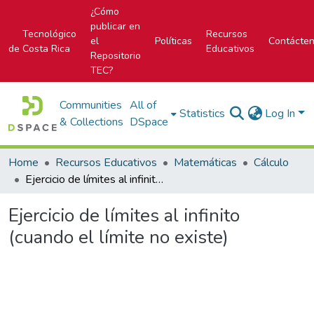
¿Cómo
publicar en
Tecnológico
Recursos
el
Políticas
Contácte
de Costa Rica
Educativos
Repositorio
TEC?
Communities
All of
Statistics
Log In
& Collections
DSpace
Home
Recursos Educativos
Matemáticas
Cálculo
Ejercicio de límites al infinito (cuando el límite no existe)
Ejercicio de límites al infinito
(cuando el límite no existe)