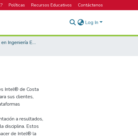
C?
Políticas
Recursos Educativos
Contáctenos
Log In
Bachillerato en Ingeniería Electrónica
es Intel® de Costa
ra sus clientes,
lataformas
entación a resultados,
la disciplina. Estos
hacer de Intel® la