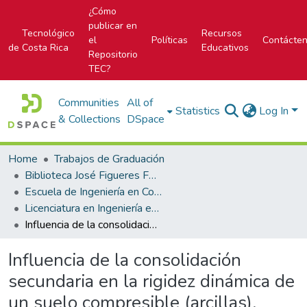
¿Cómo
publicar en
Tecnológico
Recursos
el
Políticas
Contácte
de Costa Rica
Educativos
Repositorio
TEC?
Communities
All of
Statistics
Log In
& Collections
DSpace
Home
Trabajos de Graduación
Biblioteca José Figueres Ferrer
Escuela de Ingeniería en Construcción
Licenciatura en Ingeniería en Construcción
Influencia de la consolidación secundaria en la rigidez dinámica de un suelo compresible (arcillas).
Influencia de la consolidación
secundaria en la rigidez dinámica de
un suelo compresible (arcillas).