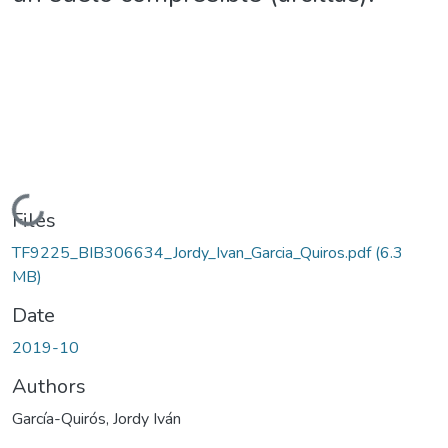
Loading...
Files
TF9225_BIB306634_Jordy_Ivan_Garcia_Quiros.pdf
(6.3
MB)
Date
2019-10
Authors
García-Quirós, Jordy Iván