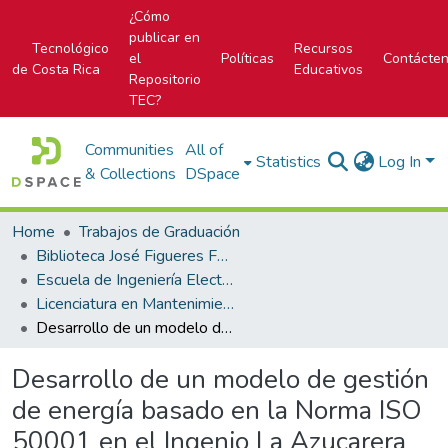
¿Cómo
publicar en
Tecnológico
Recursos
el
Políticas
Contácte
de Costa Rica
Educativos
Repositorio
TEC?
Communities
All of
Statistics
Log In
& Collections
DSpace
Home
Trabajos de Graduación
Biblioteca José Figueres Ferrer
Escuela de Ingeniería Electromecánica
Licenciatura en Mantenimiento Industrial
Desarrollo de un modelo de gestión de energía basado en la Norma ISO 50001 en el Ingenio La Azucarera La Estrella de Grupo Calesa, bajo concepto de Internet de las Cosas (IoT)
Desarrollo de un modelo de gestión
de energía basado en la Norma ISO
50001 en el Ingenio La Azucarera