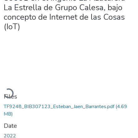
La Estrella de Grupo Calesa, bajo
concepto de Internet de las Cosas
(IoT)
Loading...
Files
TF9248_BIB307123_Esteban_Jaen_Barrantes.pdf
(4.69
MB)
Date
2022