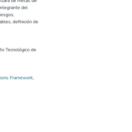
n clara de metas de
integrante del
iesgos,
bles, definición de
uto Tecnológico de
tions Framework
,