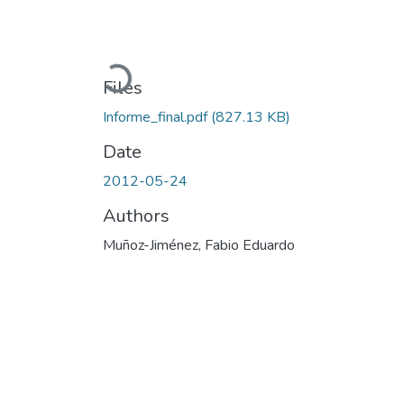
Loading...
Files
Informe_final.pdf
(827.13 KB)
Date
2012-05-24
Authors
Muñoz-Jiménez, Fabio Eduardo