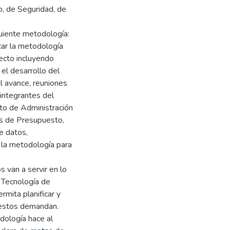
o, de Seguridad, de
guiente metodología:
icar la metodología
ecto incluyendo
el desarrollo del
el avance, reuniones
 integrantes del
to de Administración
es de Presupuesto,
e datos,
e la metodología para
 van a servir en lo
 Tecnología de
rmita planificar y
e estos demandan.
dología hace al