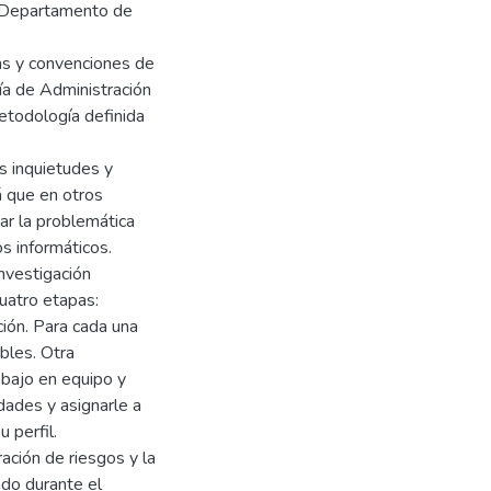
l Departamento de
cas y convenciones de
ía de Administración
metodología definida
s inquietudes y
á que en otros
ar la problemática
os informáticos.
investigación
uatro etapas:
ción. Para cada una
bles. Otra
abajo en equipo y
dades y asignarle a
 perfil.
ación de riesgos y la
ndo durante el