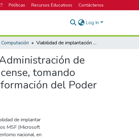
C?
Políticas
Recursos Educativos
Contáctenos
Log In
n Computación
Viabilidad de implantación de una metodología de Administración de Proyectos Informáticos en el sector público costarricense, tomando como modelo el Departamento de Tecnología de Información del Poder Judicial.
 Administración de
ricense, tomando
formación del Poder
bilidad de implantar
cos MSF (Microsoft
ntorno nacional, en