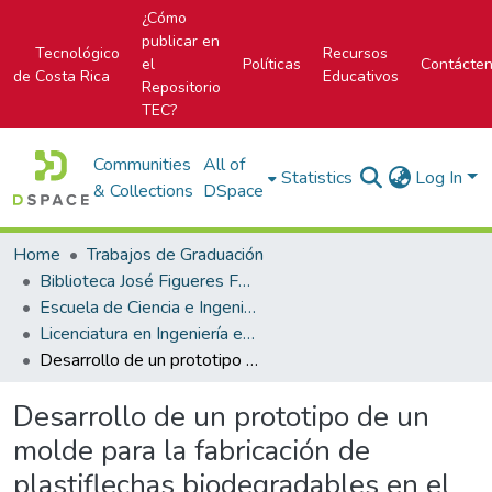
¿Cómo
publicar en
Tecnológico
Recursos
el
Políticas
Contácte
de Costa Rica
Educativos
Repositorio
TEC?
Communities
All of
Statistics
Log In
& Collections
DSpace
Home
Trabajos de Graduación
Biblioteca José Figueres Ferrer
Escuela de Ciencia e Ingeniería de los Materiales
Licenciatura en Ingeniería en Materiales
Desarrollo de un prototipo de un molde para la fabricación de plastiflechas biodegradables en el etiquetado y exportación de frutas
Desarrollo de un prototipo de un
molde para la fabricación de
plastiflechas biodegradables en el