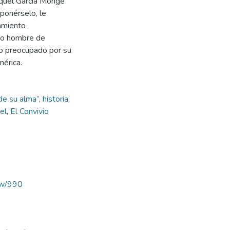
aquel García Monge
ponérselo, le
samiento
omo hombre de
ano preocupado por su
mérica.
de su alma”
,
historia
,
el
,
El Convivio
iew/990