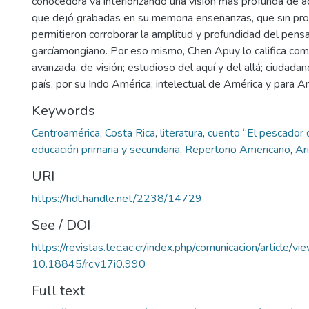
conocedora va interiorizando una visión más profunda de 
que dejó grabadas en su memoria enseñanzas, que sin pro
permitieron corroborar la amplitud y profundidad del pen
garcíamongiano. Por eso mismo, Chen Apuy lo califica c
avanzada, de visión; estudioso del aquí y del allá; ciudad
país, por su Indo América; intelectual de América y para A
Keywords
Centroamérica
,
Costa Rica
,
literatura
,
cuento “El pescador 
educación primaria y secundaria
,
Repertorio Americano
,
Ari
URI
https://hdl.handle.net/2238/14729
See / DOI
https://revistas.tec.ac.cr/index.php/comunicacion/article/v
10.18845/rc.v17i0.990
Full text