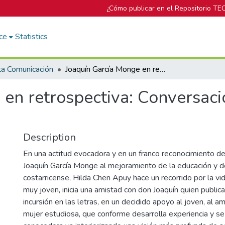
¿Cómo publicar en el Repositorio TE
ce
Statistics
ta Comunicación
Joaquín García Monge en retrospectiva: Conversación con Hilda Chen Apuy
 en retrospectiva: Conversac
Description
En una actitud evocadora y en un franco reconocimiento d
Joaquín García Monge al mejoramiento de la educación y d
costarricense, Hilda Chen Apuy hace un recorrido por la vid
muy joven, inicia una amistad con don Joaquín quien public
incursión en las letras, en un decidido apoyo al joven, al a
mujer estudiosa, que conforme desarrolla experiencia y s