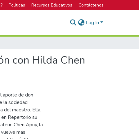
C?
Políticas
Recursos Educativos
Contáctenos
Log In
ión con Hilda Chen
el aporte de don
e la sociedad
a del maestro. Ella,
a en Repertorio su
mateur. Chen Apuy, la
e vuelve más