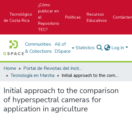
¿Cómo
publicar en
Tecnológico
Recursos
el
Políticas
Contácte
de Costa Rica
Educativos
Repositorio
TEC?
Communities
All of
Statistics
Log In
& Collections
DSpace
Home
Portal de Revistas del Instituto Tecnológico de Costa Rica
Tecnología en Marcha
Initial approach to the comparison of hyperspectral cameras for application in agriculture
Initial approach to the comparison
of hyperspectral cameras for
application in agriculture