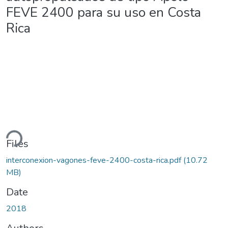
FEVE 2400 para su uso en Costa
Rica
ding...
Files
interconexion-vagones-feve-2400-costa-rica.pdf
(10.72
MB)
Date
2018