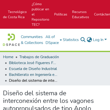
¿Cómo
publicar en
Tecnológico
Recursos
el
Políticas
Contácte
de Costa Rica
Educativos
Repositorio
TEC?
Communities
All of
Statistics
Log In
& Collections
DSpace
Home
Trabajos de Graduación
Biblioteca José Figueres Ferrer
Escuela de Diseño Industrial
Bachillerato en Ingeniería en Diseño Industrial
Diseño del sistema de interconexión entre los vagones autopropulsados de tipo Apolo FEVE 2400 para su uso en Costa Rica
Diseño del sistema de
interconexión entre los vagones
autopropulsados de tipo Apolo