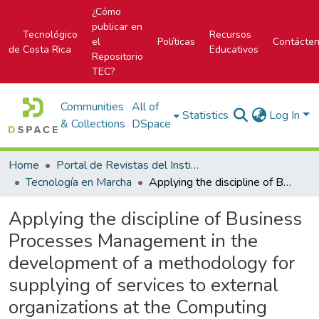
¿Cómo
publicar en
Tecnológico
Recursos
el
Políticas
Contácte
de Costa Rica
Educativos
Repositorio
TEC?
Communities
All of
Statistics
Log In
& Collections
DSpace
Home
Portal de Revistas del Instituto Tecnológico de Costa Rica
Tecnología en Marcha
Applying the discipline of Business Processes Management in the development of a methodology for supplying of services to external organizations at the Computing Research Center of the Technological Institute of Costa Rica
Applying the discipline of Business
Processes Management in the
development of a methodology for
supplying of services to external
organizations at the Computing