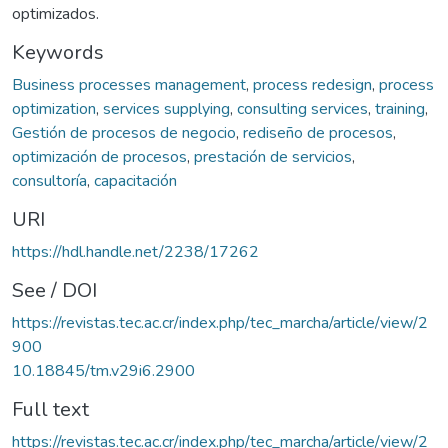
optimizados.
Keywords
Business processes management
,
process redesign
,
process
optimization
,
services supplying
,
consulting services
,
training
,
Gestión de procesos de negocio
,
rediseño de procesos
,
optimización de procesos
,
prestación de servicios
,
consultoría
,
capacitación
URI
https://hdl.handle.net/2238/17262
See / DOI
https://revistas.tec.ac.cr/index.php/tec_marcha/article/view/2
900
10.18845/tm.v29i6.2900
Full text
https://revistas.tec.ac.cr/index.php/tec_marcha/article/view/2