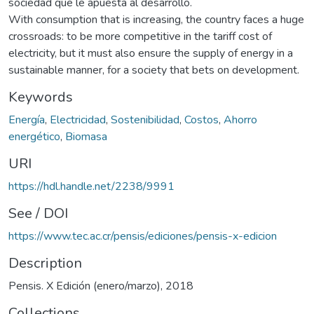
sociedad que le apuesta al desarrollo.
With consumption that is increasing, the country faces a huge
crossroads: to be more competitive in the tariff cost of
electricity, but it must also ensure the supply of energy in a
sustainable manner, for a society that bets on development.
Keywords
Energía
,
Electricidad
,
Sostenibilidad
,
Costos
,
Ahorro
energético
,
Biomasa
URI
https://hdl.handle.net/2238/9991
See / DOI
https://www.tec.ac.cr/pensis/ediciones/pensis-x-edicion
Description
Pensis. X Edición (enero/marzo), 2018
Collections