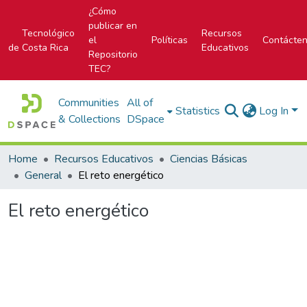
¿Cómo
publicar en
Tecnológico
Recursos
el
Políticas
Contácte
de Costa Rica
Educativos
Repositorio
TEC?
Communities
All of
Statistics
Log In
& Collections
DSpace
Home
Recursos Educativos
Ciencias Básicas
General
El reto energético
El reto energético