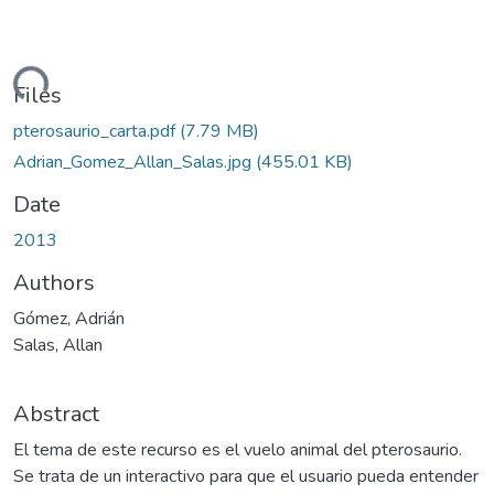
oading...
Files
pterosaurio_carta.pdf
(7.79 MB)
Adrian_Gomez_Allan_Salas.jpg
(455.01 KB)
Date
2013
Authors
Gómez, Adrián
Salas, Allan
Abstract
El tema de este recurso es el vuelo animal del pterosaurio.
Se trata de un interactivo para que el usuario pueda entender