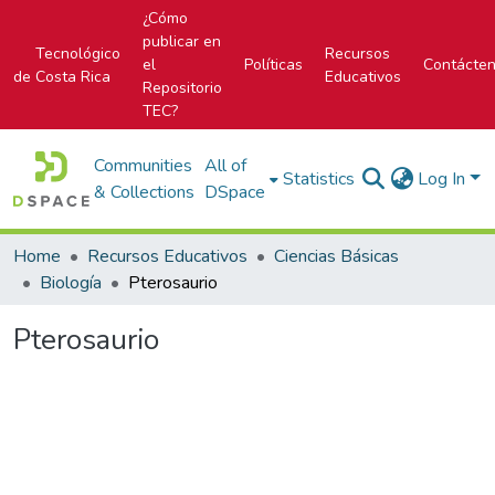
¿Cómo
publicar en
Tecnológico
Recursos
el
Políticas
Contácte
de Costa Rica
Educativos
Repositorio
TEC?
Communities
All of
Statistics
Log In
& Collections
DSpace
Home
Recursos Educativos
Ciencias Básicas
Biología
Pterosaurio
Pterosaurio