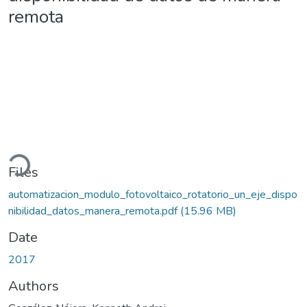
remota
ading...
Files
automatizacion_modulo_fotovoltaico_rotatorio_un_eje_dispo
nibilidad_datos_manera_remota.pdf
(15.96 MB)
Date
2017
Authors