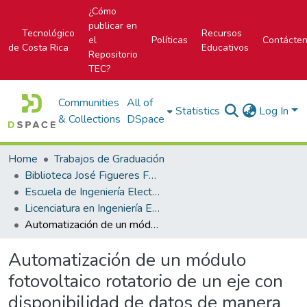
¿Cómo
publicar en
Tecnológico
Recursos
el
Políticas
Contácte
de Costa Rica
Educativos
Repositorio
TEC?
Communities
All of
Statistics
Log In
& Collections
DSpace
Home
Trabajos de Graduación
Biblioteca José Figueres Ferrer
Escuela de Ingeniería Electrónica
Licenciatura en Ingeniería Electrónica
Automatización de un módulo fotovoltaico rotatorio de un eje con disponibilidad de datos de manera remota
Automatización de un módulo
fotovoltaico rotatorio de un eje con
disponibilidad de datos de manera